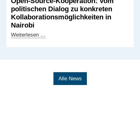
Open-Source-Kooperation: Vom
kenianisch-
politischen Dialog zu konkreten
deutscher
Kollaborationsmöglichkeiten in
Austausch
Nairobi
Open-
Weiterlesen …
Source-
Kooperation:
Vom
politischen
Dialog
Alle News
zu
konkreten
Kollaborationsmöglichkeiten
in
Nairobi