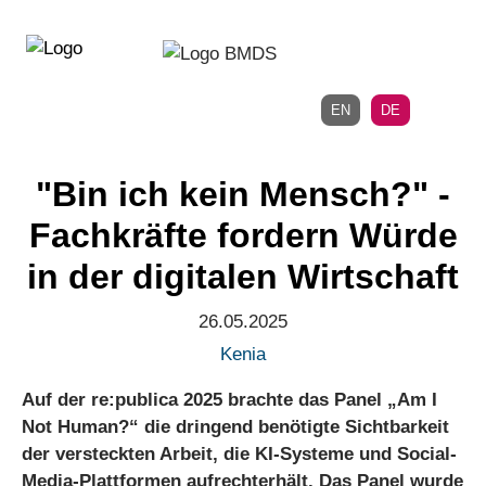
Direkt
Direkt
zur
zum
Hauptnavigation
Inhalt
EN
DE
"Bin ich kein Mensch?" -
Fachkräfte fordern Würde
in der digitalen Wirtschaft
26.05.2025
Kenia
Auf der re:publica 2025 brachte das Panel „Am I
Not Human?“ die dringend benötigte Sichtbarkeit
der versteckten Arbeit, die KI-Systeme und Social-
Media-Plattformen aufrechterhält. Das Panel wurde