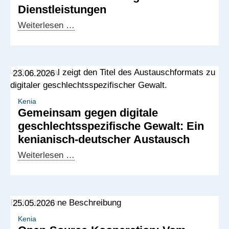
Dienstleistungen
IT-
Weiterlesen …
Fachkräfte
aus
Kenia
23.06.2026
und
die
Nachfrage
Kenia
Gemeinsam gegen digitale
in
geschlechtsspezifische Gewalt: Ein
Europa:
kenianisch-deutscher Austausch
Aufbau
neuer
Gemeinsam
Weiterlesen …
Partnerschaften
gegen
für
digitale
digitale
geschlechtsspezifische
25.05.2026
Dienstleistungen
Gewalt:
Ein
Kenia