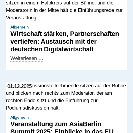
und
Offshoring-
Potenziale
in
Allgemein
Wirtschaft stärken, Partnerschaften
Afrika
vertiefen: Austausch mit der
und
deutschen Digitalwirtschaft
dem
Westbalkan
Wirtschaft
Weiterlesen …
stärken,
Partnerschaften
vertiefen:
01.12.2025
Austausch
mit
der
deutschen
Digitalwirtschaft
Allgemein
Veranstaltung zum AsiaBerlin
Summit 2025: Einblicke in das EU