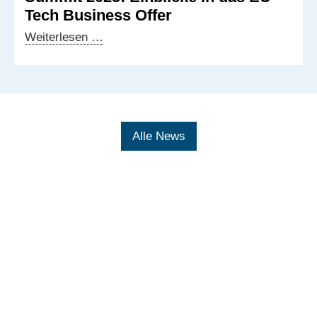
Tech Business Offer
Veranstaltung
Weiterlesen …
zum
AsiaBerlin
Summit
2025:
Einblicke
Alle News
in
das
EU
Tech
Business
Offer