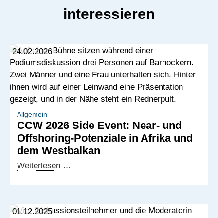
interessieren
24.02.2026
Allgemein
CCW 2026 Side Event: Near- und
Offshoring-Potenziale in Afrika und
dem Westbalkan
CCW
Weiterlesen …
2026
Side
Event:
01.12.2025
Near-