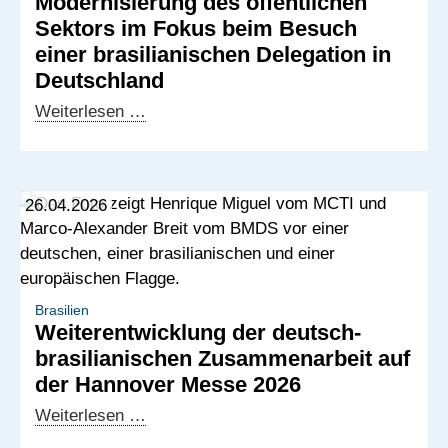
Modernisierung des öffentlichen
Sektors im Fokus beim Besuch
einer brasilianischen Delegation in
Deutschland
Modernisierung
Weiterlesen …
des
öffentlichen
Sektors
26.04.2026
im
Fokus
beim
Besuch
einer
Brasilien
Weiterentwicklung der deutsch-
brasilianischen
brasilianischen Zusammenarbeit auf
Delegation
der Hannover Messe 2026
in
Deutschland
Weiterentwicklung
Weiterlesen …
der