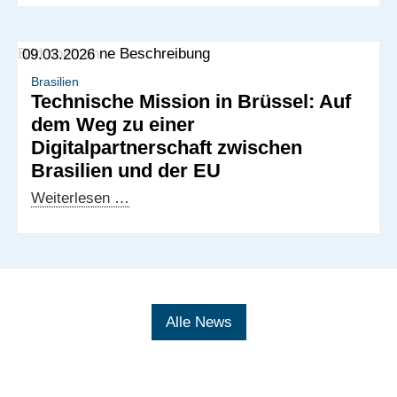
deutsch-
brasilianischen
09.03.2026
Zusammenarbeit
auf
Brasilien
Technische Mission in Brüssel: Auf
der
dem Weg zu einer
Hannover
Digitalpartnerschaft zwischen
Messe
Brasilien und der EU
2026
Technische
Weiterlesen …
Mission
in
Brüssel:
Auf
dem
Alle News
Weg
zu
einer
Digitalpartnerschaft