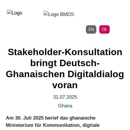
Direkt
Direkt
zur
zum
Hauptnavigation
Inhalt
EN
DE
Stakeholder-Konsultation
bringt Deutsch-
Ghanaischen Digitaldialog
voran
31.07.2025
Ghana
Am 30. Juli 2025 berief das ghanaische
Ministerium für Kommunikation, digitale