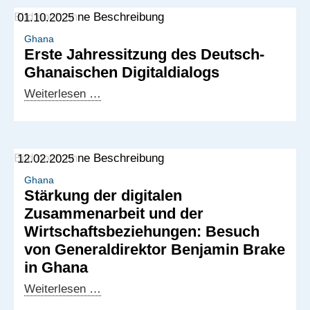
Erkenntnisse
01.10.2025
der
Ghana
Ghana
Erste Jahressitzung des Deutsch-
Digital
Ghanaischen Digitaldialogs
&
Innovation
Erste
Weiterlesen …
Week
Jahressitzung
2025
des
Deutsch-
12.02.2025
Ghanaischen
Digitaldialogs
Ghana
Stärkung der digitalen
Zusammenarbeit und der
Wirtschaftsbeziehungen: Besuch
von Generaldirektor Benjamin Brake
in Ghana
Stärkung
Weiterlesen …
der