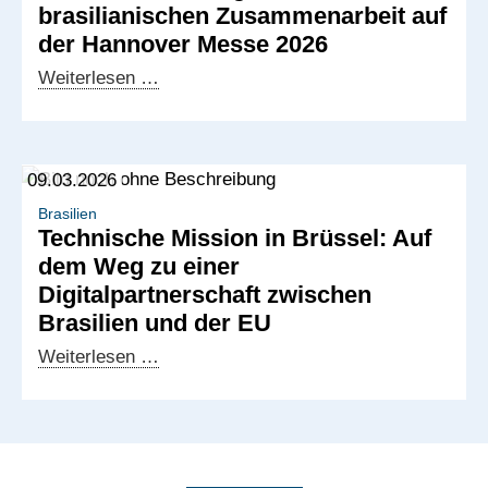
brasilianischen Zusammenarbeit auf
Delegation
der Hannover Messe 2026
in
Deutschland
Weiterentwicklung
Weiterlesen …
der
deutsch-
brasilianischen
09.03.2026
Zusammenarbeit
auf
Brasilien
Technische Mission in Brüssel: Auf
der
dem Weg zu einer
Hannover
Digitalpartnerschaft zwischen
Messe
Brasilien und der EU
2026
Technische
Weiterlesen …
Mission
in
Brüssel:
Auf