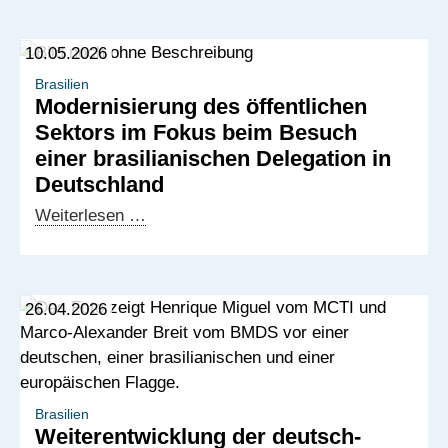
10.05.2026
Brasilien
Modernisierung des öffentlichen
Sektors im Fokus beim Besuch
einer brasilianischen Delegation in
Deutschland
Modernisierung
Weiterlesen …
des
öffentlichen
Sektors
26.04.2026
im
Fokus
beim
Besuch
einer
Brasilien
Weiterentwicklung der deutsch-
brasilianischen