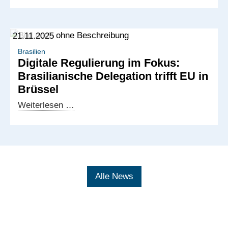
Mission
Deutschland
in
Brüssel:
21.11.2025
Auf
dem
Brasilien
Digitale Regulierung im Fokus:
Weg
Brasilianische Delegation trifft EU in
zu
Brüssel
einer
Digitalpartnerschaft
Digitale
Weiterlesen …
zwischen
Regulierung
Brasilien
im
und
Fokus:
der
Brasilianische
EU
Delegation
Alle News
trifft
EU
in
Brüssel