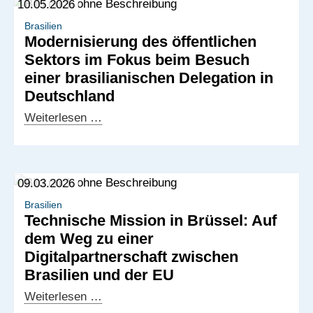
10.05.2026
Brasilien
Modernisierung des öffentlichen
Sektors im Fokus beim Besuch
einer brasilianischen Delegation in
Deutschland
Modernisierung
Weiterlesen …
des
öffentlichen
Sektors
09.03.2026
im
Fokus
Brasilien
Technische Mission in Brüssel: Auf
beim
dem Weg zu einer
Besuch
Digitalpartnerschaft zwischen
einer
Brasilien und der EU
brasilianischen
Delegation
Technische
Weiterlesen …
in