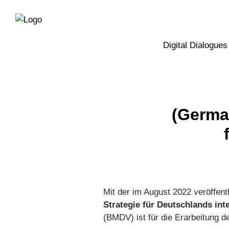
Directly
Skip
to
directly
the
to
main
page
Digital Dialogues
navigation
content
(Germa
Mit der im August 2022 veröffent
Strategie für Deutschlands inte
(BMDV) ist für die Erarbeitung d