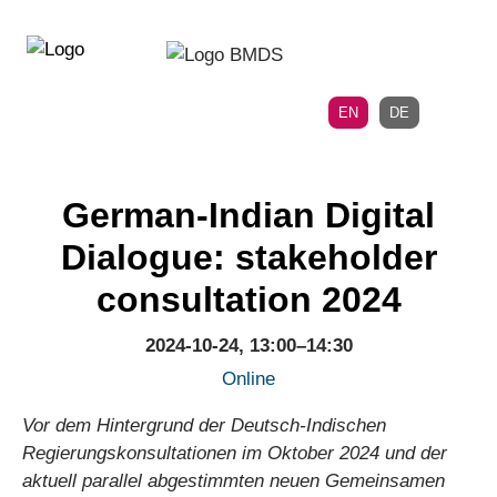
Directly
Skip
to
directly
the
to
main
page
EN
DE
navigation
content
German-Indian Digital
Dialogue: stakeholder
consultation 2024
2024-10-24, 13:00–14:30
Online
Vor dem Hintergrund der Deutsch-Indischen
Regierungskonsultationen im Oktober 2024 und der
aktuell parallel abgestimmten neuen Gemeinsamen