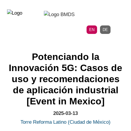
Directly
Skip
to
directly
the
to
main
page
EN
DE
navigation
content
Potenciando la
Innovación 5G: Casos de
uso y recomendaciones
de aplicación industrial
[Event in Mexico]
2025-03-13
Torre Reforma Latino (Ciudad de México)